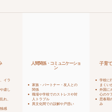
み
人間関係・コミュニケーショ
子育
ン
安、イラ
学校に
家族・パートナー・友人との
まくい
さや虚し
関係
外国に
職場や学校でのストレスや対
心のケ
の乱れ、
人トラブル
思春期
異文化間での誤解や戸惑い
み
孤独感