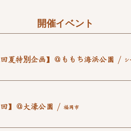
​開催イベント
五回夏特別企画】＠ももち海浜公園
/
四回】＠大濠公園
/
福岡市