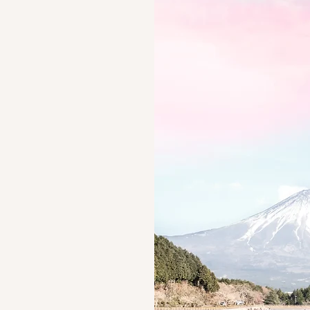
」
人・
理解し
ていま
運営）
をもつ
ただけ
ろの奥