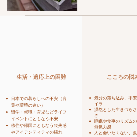
​生活・適応上の困難
こころの悩
気分の落ち込み、不
日本での暮らしへの不安（言
イラ
葉や環境の違い）
漠然とした生きづら
留学・就職・育児など
ライフ
さ
イベントにともなう不安
睡眠や食事のリズム
移住や帰国にともなう喪失感
無気力感
やアイデンティティの揺れ
​人と会いたくない、