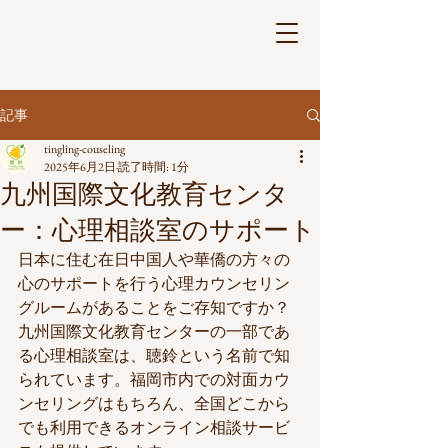
記事
tingling-couseling
2025年6月2日
読了時間: 1分
九州国際文化教育センタ
ー：心理相談室のサポート
多文化に寄り添う心理サポートルーム
日本に住む在日中国人や華僑の方々の
Counseling and Support for International
Residents
心のサポートを行う心理カウンセリン
グルームがあることをご存知ですか？
九州国際文化教育センターの一部であ
る心理相談室は、聴鈴という名前で知
られています。福岡市内での対面カウ
ンセリングはもちろん、全国どこから
でも利用できるオンライン相談サービ