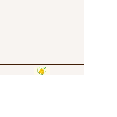
聴鈴心理相談室
✉Mail:
tingling-counseling@outlook.com
​
tinglingcounseling.office@gmail.com
運営会社：九州国際文化教育センター