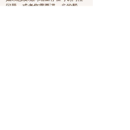
问题，或者您需要进一步的帮
助，欢迎通过该组织的可访问性
协调员与我们联系：
[无障碍协调员姓名]
[无障碍协调员的电话号码]
[无障碍协调员的电子邮件地址]
[如果相关/可用，请输入任何其他
联系方式]